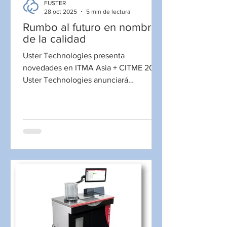
FUSTER
28 oct 2025
5 min de lectura
Rumbo al futuro en nombre
de la calidad
Uster Technologies presenta
novedades en ITMA Asia + CITME 2025
Uster Technologies anunciará
novedades para el próximo evento de
la industria en Singapur. El universo
Uster 360Q está en constante
crecimiento con nuevos productos,
soluciones y servicios. También se
registran avances en innovación en las
áreas de pruebas de fibras sintéticas e
inspección de tejidos. Las innovaciones
de Uster abordan temas de actualidad
en la industria, como la gestión de
fábricas y el control