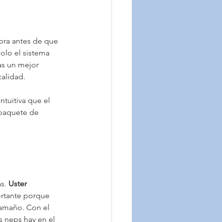
bra antes de que 
olo el sistema 
cas un mejor 
alidad.
ntuitiva que el
 paquete de
s. 
Uster
ortante porque 
tamaño. Con el 
s neps hay en el