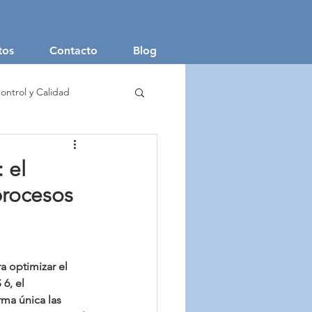
tos
Contacto
Blog
ontrol y Calidad
aje Textil
 el
procesos
a optimizar el 
6, el 
ma única las 