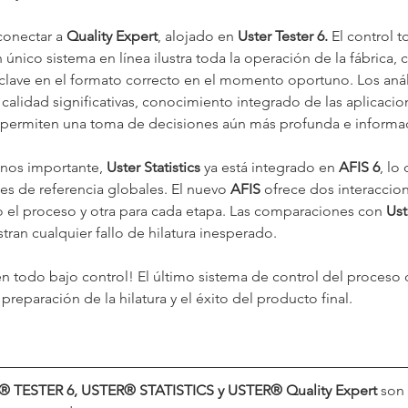
conectar a 
Quality Expert
, alojado en 
Uster Tester 6.
 El control t
un único sistema en línea ilustra toda la operación de la fábrica, 
lave en el formato correcto en el momento oportuno. Los anális
alidad significativas, conocimiento integrado de las aplicacio
 permiten una toma de decisiones aún más profunda e informa
nos importante, 
Uster Statistics
 ya está integrado en 
AFIS 6
, lo 
es de referencia globales. El nuevo 
AFIS 
ofrece dos interaccio
o el proceso y otra para cada etapa. Las comparaciones con 
Ust
ran cualquier fallo de hilatura inesperado.
en todo bajo control! El último sistema de control del proceso d
 preparación de la hilatura y el éxito del producto final.
 TESTER 6, USTER® STATISTICS y USTER® Quality Expert 
son 