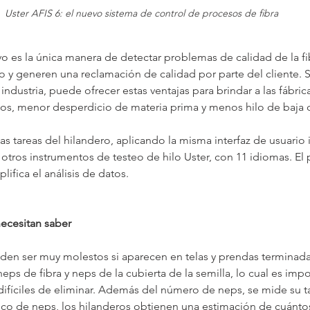
Uster AFIS 6: el nuevo sistema de control de procesos de fibra
o es la única manera de detectar problemas de calidad de la fi
lo y generen una reclamación de calidad por parte del cliente. S
la industria, puede ofrecer estas ventajas para brindar a las fábri
tos, menor desperdicio de materia prima y menos hilo de baja c
 las tareas del hilandero, aplicando la misma interfaz de usuario i
y otros instrumentos de testeo de hilo Uster, con 11 idiomas. El
ifica el análisis de datos.
necesitan saber
eden ser muy molestos si aparecen en telas y prendas terminada
neps de fibra y neps de la cubierta de la semilla, lo cual es imp
difíciles de eliminar. Además del número de neps, se mide su 
ico de neps, los hilanderos obtienen una estimación de cuánto