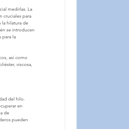
ial medirlas. La 
n cruciales para 
 la hilatura de 
ién se introducen 
 para la 
icos, así como
iéster, viscosa,
dad del hilo.
ecuperar en
pa de
anderos pueden