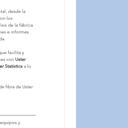
otal, desde la 
con los 
is de la fábrica 
nes e informes 
da.
que facilita y 
nes con 
Uster 
er Statistics
 a lo 
e fibra de Uster 
equipos y 