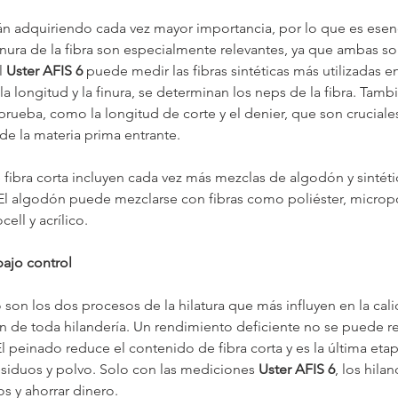
stán adquiriendo cada vez mayor importancia, por lo que es esenc
finura de la fibra son especialmente relevantes, ya que ambas so
l 
Uster AFIS 6
 puede medir las fibras sintéticas más utilizadas en
la longitud y la finura, se determinan los neps de la fibra. Tamb
ueba, como la longitud de corte y el denier, que son cruciales
de la materia prima entrante.
e fibra corta incluyen cada vez más mezclas de algodón y sintét
. El algodón puede mezclarse con fibras como poliéster, micropol
ell y acrílico.
bajo control
 son los dos procesos de la hilatura que más influyen en la cali
ón de toda hilandería. Un rendimiento deficiente no se puede r
l peinado reduce el contenido de fibra corta y es la última eta
esiduos y polvo. Solo con las mediciones 
Uster AFIS 6
, los hil
s y ahorrar dinero.