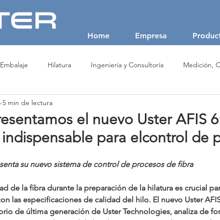
Home
Empresa
Produc
 Embalaje
Hilatura
Ingeniería y Consultoría
Medición, C
5
5 min de lectura
 No Tejidos (NonWoven)
Producción de Fibras Textiles
Recicl
esentamos el nuevo Uster AFIS 6:
indispensable para elcontrol de 
SAVIO
USTER
VALVAN
senta su nuevo sistema de control de procesos de fibra
d de la fibra durante la preparación de la hilatura es crucial par
on las especificaciones de calidad del hilo. El nuevo Uster AFIS 
rio de última generación de Uster Technologies, analiza de for