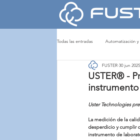
Todas las entradas
Automatización y
FUSTER
30 jun 202
Noticias y Eventos
Tejeduría y
USTER® - Pr
instrumento 
Tintura y Acabados
MARZOLI
Uster Technologies pre
La medición de la calida
desperdicio y cumplir c
instrumento de laborato