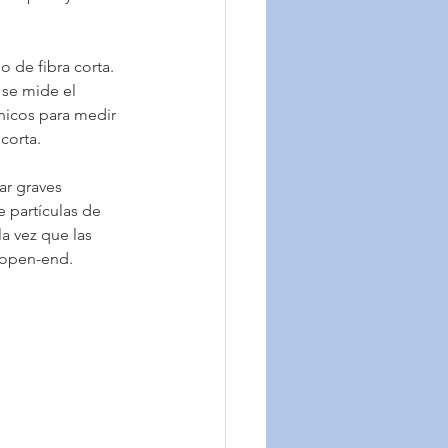
 de fibra corta. 
 se mide el 
nicos para medir 
corta.
ar graves 
 partículas de 
la vez que las 
a open-end.