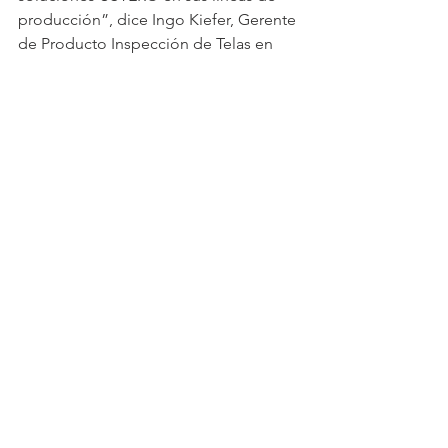
producción”, dice Ingo Kiefer, Gerente 
de Producto Inspección de Telas en 
Uster Technologies.
Los defectos no se pueden evitar por 
completo, por lo que es fundamental 
localizarlos con precisión. Las 
soluciones de inspección 
automatizadas, desde el tejido hasta el 
final del proceso de producción, 
permiten a los productores tomar 
decisiones de calidad correctas y 
obtener ganancias.
USTER® Q-BAR 2
 y 
USTER® EVS 
FABRIQ VISION
 son unos equipos de 
nuestra representada: