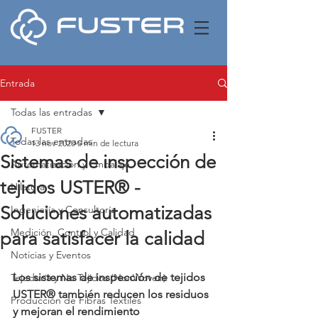
Entrada
Todas las entradas
FUSTER
Todas las entradas
13 nov 2020
5 min de lectura
Sistemas de inspección de
Automatización y Embalaje
tejidos USTER® -
Hilatura
Soluciones automatizadas
Ingeniería y Consultoría
Medición, Control y Calidad
para satisfacer la calidad
Noticias y Eventos
Los sistemas de inspección de tejidos 
Tejeduría y No Tejidos (NonWoven)
USTER® también reducen los residuos 
Producción de Fibras Textiles
y mejoran el rendimiento