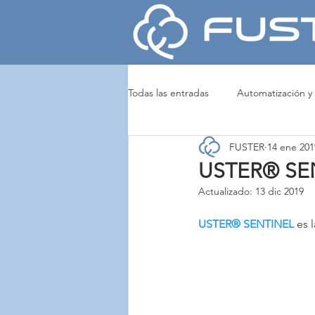
Todas las entradas
Automatización y
FUSTER
14 ene 201
Noticias y Eventos
Tejeduría y
USTER® SENT
Actualizado:
13 dic 2019
Tintura y Acabados
MARZOLI
USTER® SENTINEL
 es 