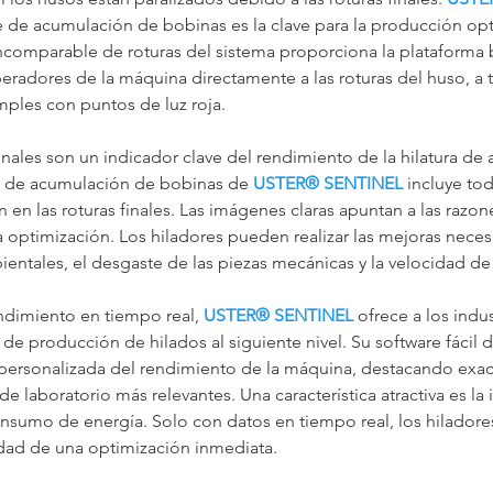
me de acumulación de bobinas es la clave para la producción op
ncomparable de roturas del sistema proporciona la plataforma b
peradores de la máquina directamente a las roturas del huso, a t
imples con puntos de luz roja.
inales son un indicador clave del rendimiento de la hilatura de a
vo de acumulación de bobinas de 
USTER® SENTINEL
 incluye tod
 en las roturas finales. Las imágenes claras apuntan a las razon
 la optimización. Los hiladores pueden realizar las mejoras neces
entales, el desgaste de las piezas mecánicas y la velocidad de
dimiento en tiempo real, 
USTER® SENTINEL
 ofrece a los indus
a de producción de hilados al siguiente nivel. Su software fácil 
y personalizada del rendimiento de la máquina, destacando exa
e laboratorio más relevantes. Una característica atractiva es la
onsumo de energía. Solo con datos en tiempo real, los hilador
dad de una optimización inmediata.