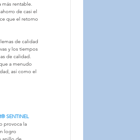
 más rentable. 
horro de casi el 
ce que el retorno 
blemas de calidad 
vas y los tiempos 
s de calidad. 
s que a menudo 
dad, así como el 
R® SENTINEL
o provoca la 
n logro 
 anillo de 