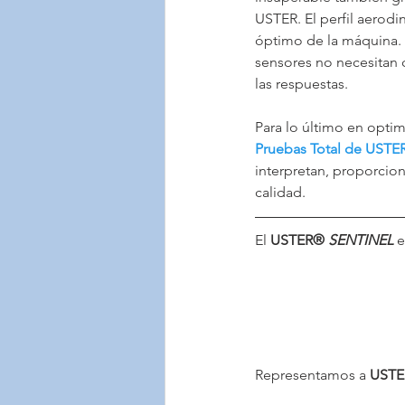
USTER. El perfil aero
óptimo de la máquina. L
sensores no necesitan 
las respuestas.
Para lo último en optim
Pruebas Total de USTE
interpretan, proporcion
calidad.
El 
USTER® 
SENTINEL 
e
Representamos a 
USTE