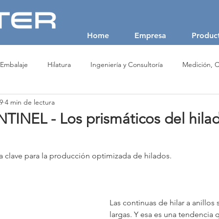
Home
Empresa
Produc
 Embalaje
Hilatura
Ingeniería y Consultoría
Medición, C
9
4 min de lectura
 No Tejidos (NonWoven)
Producción de Fibras Textiles
Recicl
INEL - Los prismáticos del hila
SAVIO
USTER
VALVAN
la clave para la producción optimizada de hilados.
Las continuas de hilar a anillos
largas. Y esa es una tendencia 