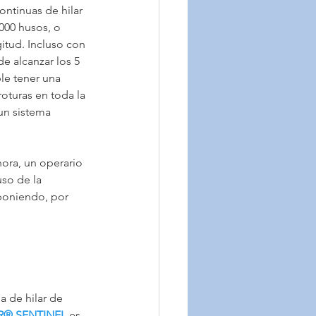
ntinuas de hilar 
000 husos, o 
itud. Incluso con 
e alcanzar los 5 
le tener una 
oturas en toda la 
un sistema 
.
ora, un operario 
so de la 
uponiendo, por 
 de hilar de 
R® SENTINEL
 es 