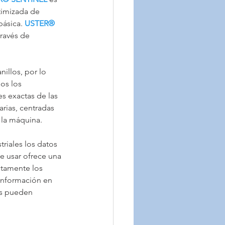
timizada de 
ásica. 
USTER® 
ravés de 
nillos, por lo 
os los 
es exactas de las 
arias, centradas 
 la máquina.
triales los datos 
de usar ofrece una 
ctamente los 
 información en 
es pueden 