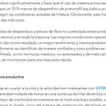
dicio significativamente y hace que el uso de materia prima sea
que un 70 % menos de desperdicio de pneumafil equivale a un a
egún las condiciones actuales de hilatura. Obviamente, esto ha
 sea más corto.
eles de desperdicio y pelusa de fibra no controlada evitan pro
 vecinos y en toda la máquina. Las mejores condiciones operati
os dan como resultado un mayor rendimiento y menos problema
imiento se identifican de manera confiable y otros problema
ilado, como los husos inactivos, no autorizados y de mala cali
, se monitorizan para una respuesta rápida.
cia productiva
s en cuanto a la vista y la velocidad son irrelevantes con 
USTE
 cantidad múltiple de husos en una continua de hilar de anillos n
empo de inactividad se mantiene en el nivel más bajo posible, u
cias al diseño único del sistema de optimización del hilado en