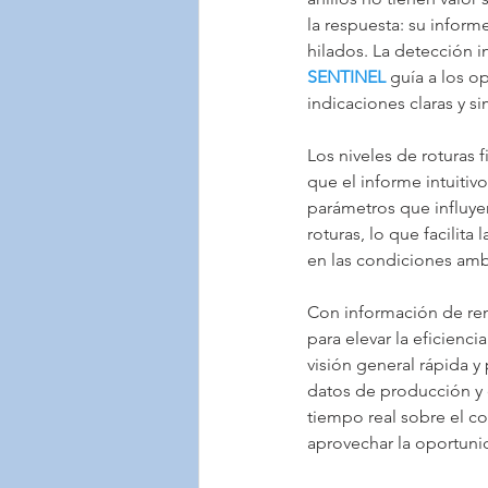
la respuesta: su infor
hilados. La detección i
SENTINEL
 guía a los o
indicaciones claras y s
Los niveles de roturas f
que el informe intuiti
parámetros que influyen
roturas, lo que facilita
en las condiciones ambi
Con información de ren
para elevar la eficienci
visión general rápida 
datos de producción y d
tiempo real sobre el c
aprovechar la oportuni