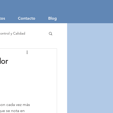
tos
Contacto
Blog
ontrol y Calidad
aje Textil
dor
 son cada vez más 
que se nota en 