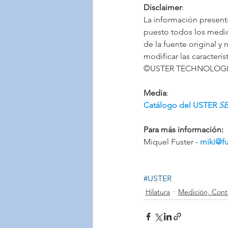
Disclaimer
:
La información presenta
puesto todos los medio
de la fuente original y 
modificar las caracterís
©USTER TECHNOLOGIES 
Media
:
Catálogo del USTER 
SE
Para más información:
Miquel Fuster - 
miki@f
#USTER
Hilatura
Medición, Contr