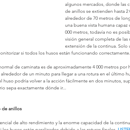
algunos mercados, donde las co
de anillos se extienden hasta 2 
alrededor de 70 metros de long
una buena vista humana capaz d
000 metros, todavía no es posib
visión general completa de las r
extensión de la continua. Solo 
itorizar si todos los husos están funcionando correctamente
normal de caminata es de aproximadamente 4 000 metros por h
 alrededor de un minuto para llegar a una rotura en el último hu
 el huso podría volver a la acción fácilmente en dos minutos, s
rio sepa exactamente dónde ir...
 de anillos
ncial de alto rendimiento y la enorme capacidad de la continua
si los husos están paralizados debido a las roturas finales. 
USTE