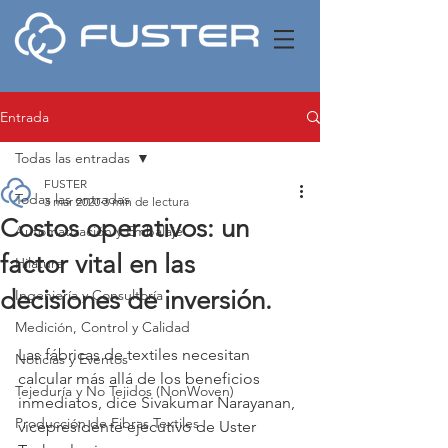
Entrada
Todas las entradas
FUSTER
Todas las entradas
3 mar 2020
3 min de lectura
Costos operativos: un
Automatización y Embalaje
factor vital en las
Hilatura
decisiones de inversión.
Ingeniería y Consultoría
Medición, Control y Calidad
Las fábricas de textiles necesitan 
Noticias y Eventos
calcular más allá de los beneficios 
Tejeduría y No Tejidos (NonWoven)
inmediatos, dice Sivakumar Narayanan, 
Producción de Fibras Textiles
vicepresidente ejecutivo de Uster 