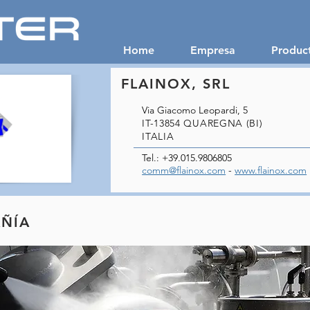
Home
Empresa
Produc
FLAINOX, SRL
Via Giacomo Leopardi, 5
IT-13854 QUAREGNA (BI)
ITALIA
Tel.: +39.015.9806805
comm@flainox.com
-
www.flainox.com
AÑÍA