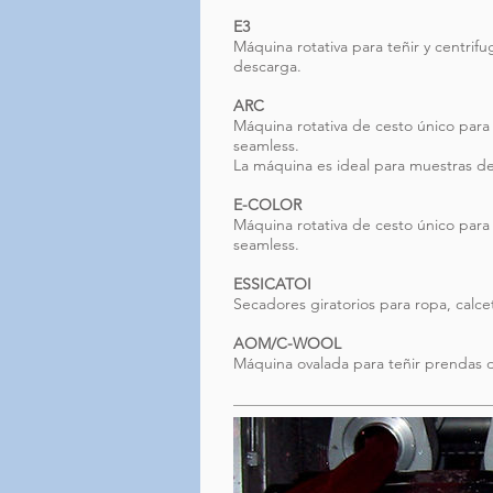
E3
Máquina rotativa para teñir y centrifug
descarga.
ARC
Máquina rotativa de cesto único para 
seamless.
La máquina es ideal para muestras d
E-COLOR
Máquina rotativa de cesto único para 
seamless.
ESSICATOI
Secadores giratorios para ropa, calcet
AOM/C-WOOL
Máquina ovalada para teñir prendas 