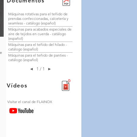
Documentos
Máquinas rotativas para el teñido de
prendas confeccionadas, calcetería y
seamless - catálogo (español)
Máquinas para acabados especiales de
aire de tejidos en cuerda - catálogo
(español)
Máquinas para el teñido del hilado -
catálogo (español)
de
Máquinas para el teñido de panties -
catálogo (español)
◄
1 / 1
►
Vídeos
Visitar el canal de FLAINOX