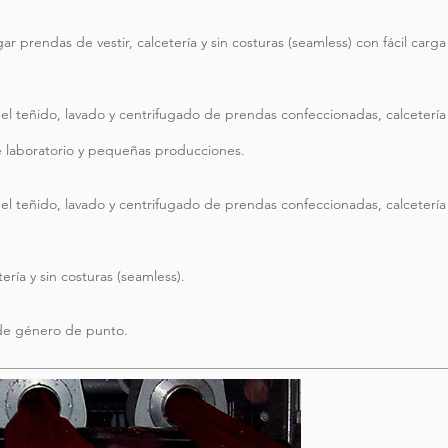
ar prendas de vestir, calcetería y sin costuras (seamless) con fácil carga
el teñido, lavado y centrifugado de prendas confeccionadas, calcetería
e laboratorio y pequeñas producciones.
el teñido, lavado y centrifugado de prendas confeccionadas, calcetería
ería y sin costuras (seamless).
de género de punto.