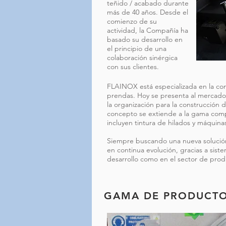
teñido / acabado durante
más de 40 años. Desde el
comienzo de su
actividad, la Compañía ha
basado su desarrollo en
el principio de una
colaboración sinérgica
con sus clientes.
FLAINOX está especializada en la con
prendas. Hoy se presenta al mercado 
la organización para la construcción
concepto se extiende a la gama com
incluyen tintura de hilados y máquina
Siempre buscando una nueva solución
en continua evolución, gracias a sist
desarrollo como en el sector de prod
GAMA DE PRODUCT