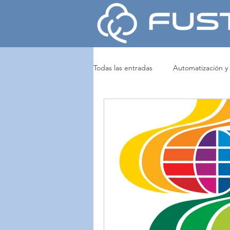
Todas las entradas
Automatización y
Noticias y Eventos
Tejeduría y
Tintura y Acabados
MARZOLI