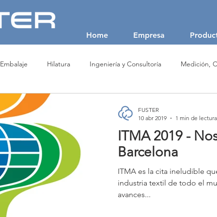
Home
Empresa
Produc
 Embalaje
Hilatura
Ingeniería y Consultoría
Medición, C
 No Tejidos (NonWoven)
Producción de Fibras Textiles
Recicl
FUSTER
10 abr 2019
1 min de lectura
ITMA 2019 - No
SAVIO
USTER
VALVAN
Barcelona
ITMA es la cita ineludible qu
industria textil de todo el m
avances...