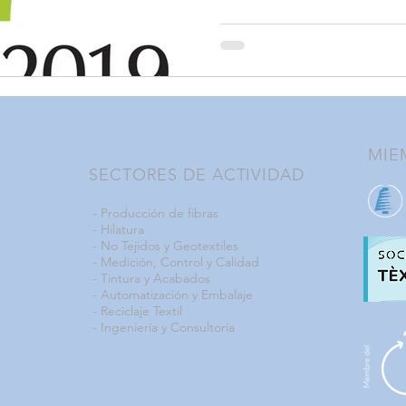
MIE
SECTORES DE ACTIVIDAD
-
Producción de fibras
-
Hilatura
-
No Tejidos y Geotextiles
-
Medición, Control y Calidad
-
Tintura y Acabados
-
Automatización y Embalaje
-
Reciclaje Textil
- Ingeniería y Consultoría