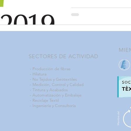
MIE
SECTORES DE ACTIVIDAD
-
Producción de fibras
-
Hilatura
-
No Tejidos y Geotextiles
-
Medición, Control y Calidad
-
Tintura y Acabados
-
Automatización y Embalaje
-
Reciclaje Textil
- Ingeniería y Consultoría