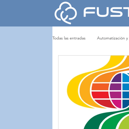
Todas las entradas
Automatización y
Noticias y Eventos
Tejeduría y
Tintura y Acabados
MARZOLI