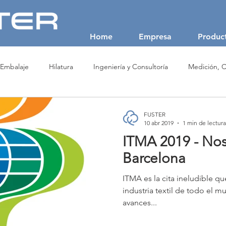
Home
Empresa
Produc
 Embalaje
Hilatura
Ingeniería y Consultoría
Medición, C
 No Tejidos (NonWoven)
Producción de Fibras Textiles
Recicl
FUSTER
10 abr 2019
1 min de lectura
ITMA 2019 - No
SAVIO
USTER
VALVAN
Barcelona
ITMA es la cita ineludible qu
industria textil de todo el m
avances...